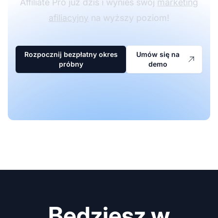
Affiliate Pro już dziś i wynieś swój
marketing
afiliacyjny
na wyższy poziom!
Rozpocznij bezpłatny okres
Umów się na
próbny
demo
Będziesz w