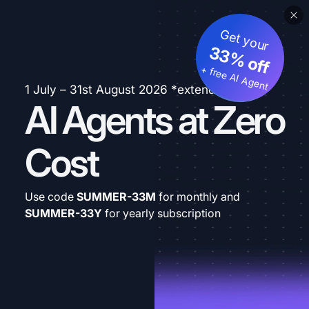
Get your
33% off
+ free AI Agent
1 July – 31st August 2026 *extended
AI Agents at Zero
Cost
Use code
SUMMER-33M
for monthly and
SUMMER-33Y
for yearly subscription