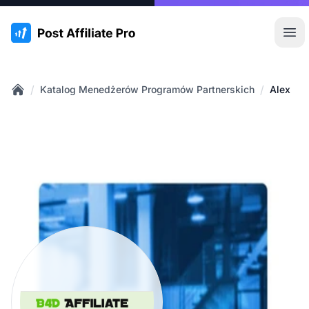
:site.title
Otw
/
/
Katalog Menedżerów Programów Partnerskich
Alex
Home