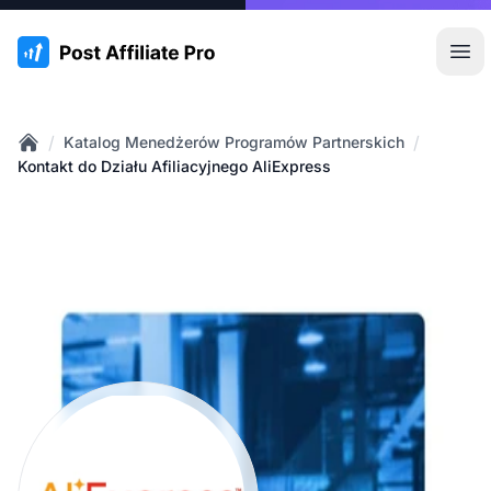
:site.title
Otw
/
/
Katalog Menedżerów Programów Partnerskich
Home
Kontakt do Działu Afiliacyjnego AliExpress