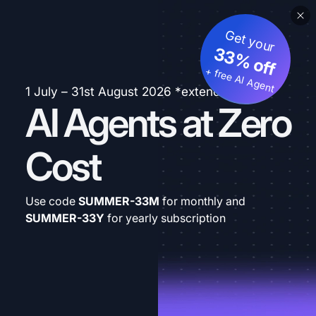
Get your
33% off
+ free AI Agent
1 July – 31st August 2026 *extended
AI Agents at Zero
Cost
Use code
SUMMER-33M
for monthly and
SUMMER-33Y
for yearly subscription