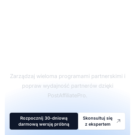
Lider w
oprogramowaniu
partnerskim
Zarządzaj wieloma programami partnerskimi i
popraw wydajność partnerów dzięki
PostAffiliatePro.
Rozpocznij 30-dniową
Skonsultuj się
darmową wersję próbną
z ekspertem