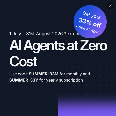
Get your
33% off
+ free AI Agent
1 July – 31st August 2026 *extended
AI Agents at Zero
Cost
Use code
SUMMER-33M
for monthly and
SUMMER-33Y
for yearly subscription