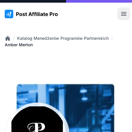
:site.title
Otw
/
/
Katalog Menedżerów Programów Partnerskich
Home
Amber Merton