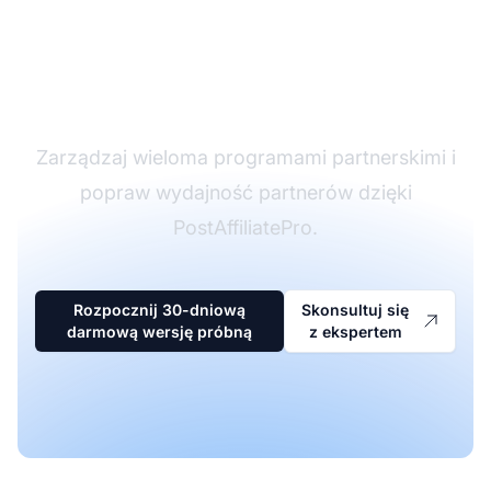
Lider w
oprogramowaniu
partnerskim
Zarządzaj wieloma programami partnerskimi i
popraw wydajność partnerów dzięki
PostAffiliatePro.
Rozpocznij 30-dniową
Skonsultuj się
darmową wersję próbną
z ekspertem