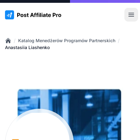
:site.title
Otw
/
/
Katalog Menedżerów Programów Partnerskich
Home
Anastasiia Liashenko