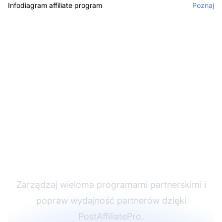
Infodiagram affiliate program
Poznaj
Lider w
oprogramowaniu
partnerskim
Zarządzaj wieloma programami partnerskimi i
popraw wydajność partnerów dzięki
PostAffiliatePro.