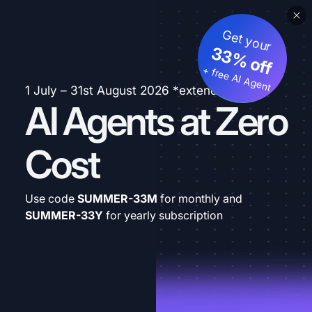
Get your
33% off
+ free AI Agent
1 July – 31st August 2026 *extended
AI Agents at Zero
Cost
Use code
SUMMER-33M
for monthly and
SUMMER-33Y
for yearly subscription