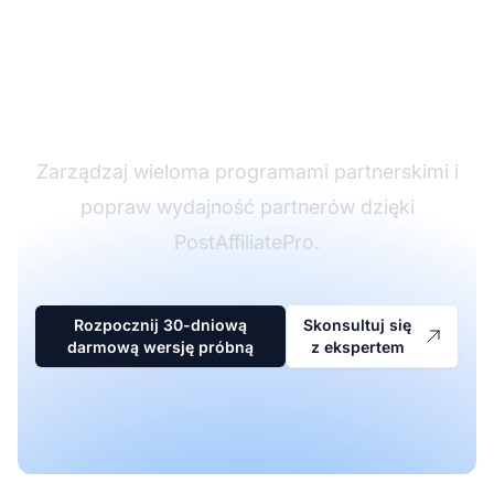
Lider w
oprogramowaniu
partnerskim
Zarządzaj wieloma programami partnerskimi i
popraw wydajność partnerów dzięki
PostAffiliatePro.
Rozpocznij 30-dniową
Skonsultuj się
darmową wersję próbną
z ekspertem