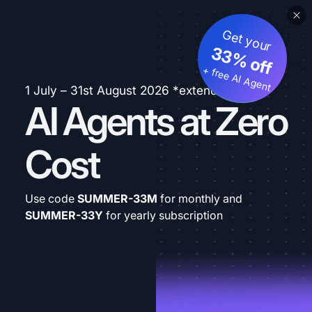
Get your
33% off
+ free AI Agent
1 July – 31st August 2026 *extended
AI Agents at Zero
Cost
Use code
SUMMER-33M
for monthly and
SUMMER-33Y
for yearly subscription