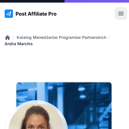
:site.title
Otw
/
/
Katalog Menedżerów Programów Partnerskich
Home
Andra Marchis