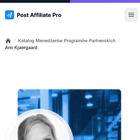
:site.title
Otw
/
/
Katalog Menedżerów Programów Partnerskich
Home
Ann Kjaergaard