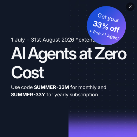
Get your
33% off
+ free AI Agent
1 July – 31st August 2026 *extended
AI Agents at Zero
Cost
Use code
SUMMER-33M
for monthly and
SUMMER-33Y
for yearly subscription