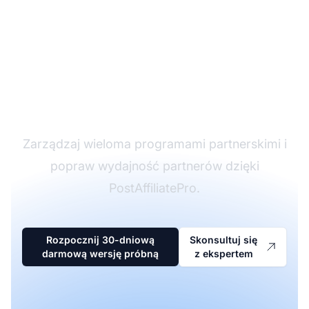
Lider w
oprogramowaniu
partnerskim
Zarządzaj wieloma programami partnerskimi i
popraw wydajność partnerów dzięki
PostAffiliatePro.
Rozpocznij 30-dniową
Skonsultuj się
darmową wersję próbną
z ekspertem