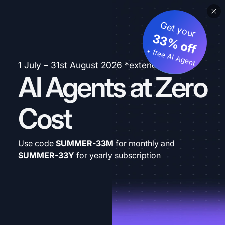
Get your
33% off
+ free AI Agent
1 July – 31st August 2026 *extended
AI Agents at Zero
Cost
Use code
SUMMER-33M
for monthly and
SUMMER-33Y
for yearly subscription