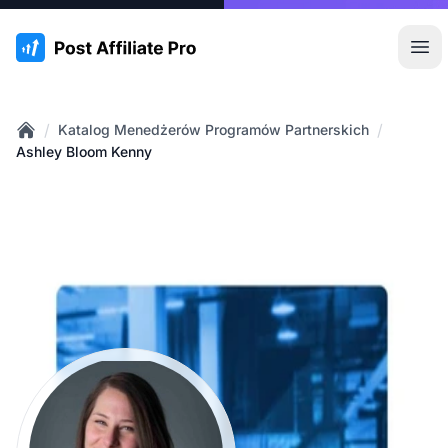
:site.title
Otw
/
/
Katalog Menedżerów Programów Partnerskich
Home
Ashley Bloom Kenny