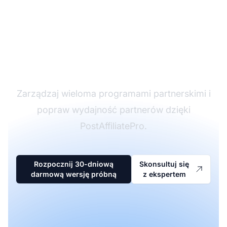
Lider w
oprogramowaniu
partnerskim
Zarządzaj wieloma programami partnerskimi i
popraw wydajność partnerów dzięki
PostAffiliatePro.
Rozpocznij 30-dniową
Skonsultuj się
darmową wersję próbną
z ekspertem