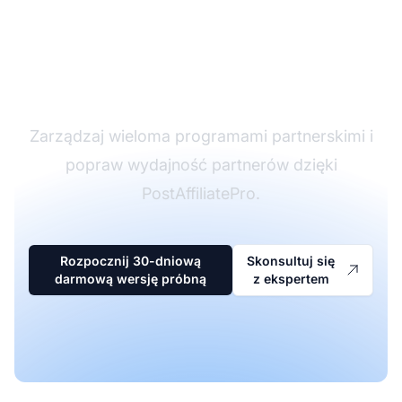
Lider w
oprogramowaniu
partnerskim
Zarządzaj wieloma programami partnerskimi i
popraw wydajność partnerów dzięki
PostAffiliatePro.
Rozpocznij 30-dniową
Skonsultuj się
darmową wersję próbną
z ekspertem