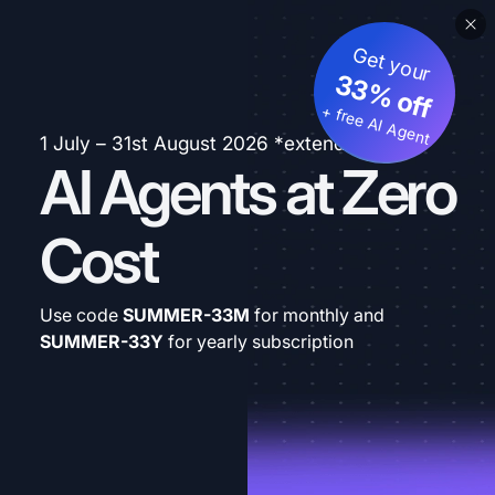
Get your
33% off
+ free AI Agent
1 July – 31st August 2026 *extended
AI Agents at Zero
Cost
Use code
SUMMER-33M
for monthly and
SUMMER-33Y
for yearly subscription