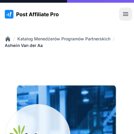
:site.title
Otw
/
/
Katalog Menedżerów Programów Partnerskich
Home
Ashwin Van der Aa