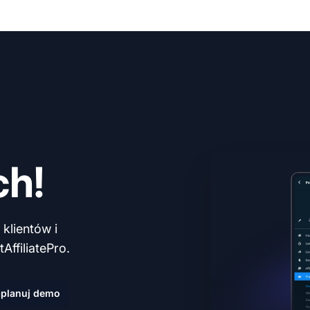
ch!
klientów i
AffiliatePro.
planuj demo