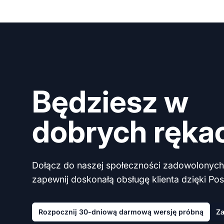
Będziesz w
dobrych ręka
Dołącz do naszej społeczności zadowolonych 
zapewnij doskonałą obsługę klienta dzięki Post
Rozpocznij 30-dniową darmową wersję próbną
Za