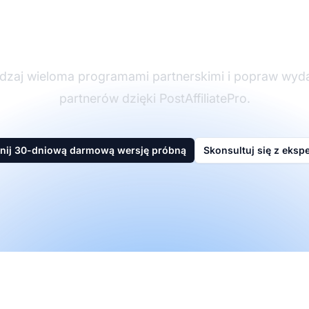
partnerskim
dzaj wieloma programami partnerskimi i popraw wyd
partnerów dzięki PostAffiliatePro.
nij 30-dniową darmową wersję próbną
Skonsultuj się z eksp