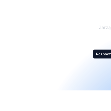
Zarzą
Rozpocz