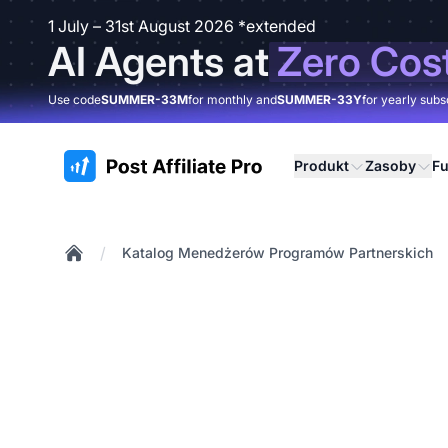
1 July – 31st August 2026 *extended
AI Agents at
Zero Cos
Use code
SUMMER-33M
for monthly and
SUMMER-33Y
for yearly subs
:site.title
Produkt
Zasoby
Fu
/
Katalog Menedżerów Programów Partnerskich
Home