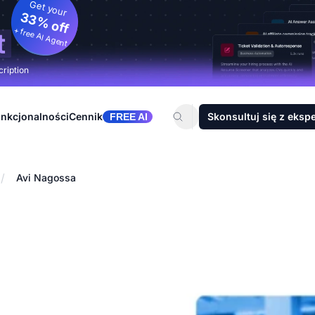
Get your
33% off
+ free AI Agent
t
cription
nkcjonalności
Cennik
Skonsultuj się z eksp
FREE AI
/
Avi Nagossa