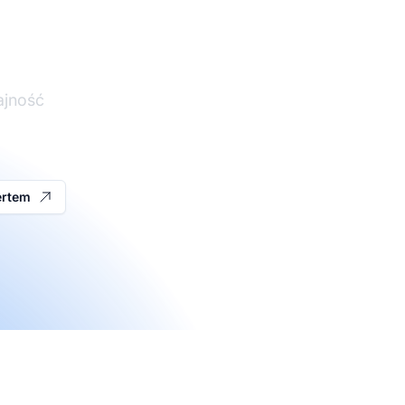
ajność
ertem