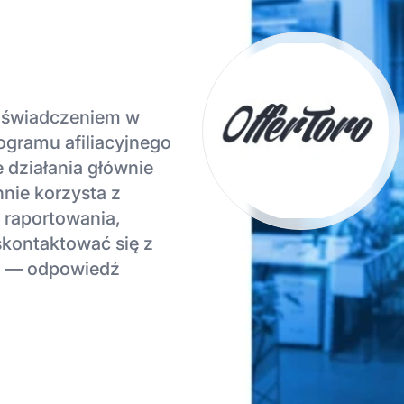
 doświadczeniem w
ogramu afiliacyjnego
 działania głównie
nie korzysta z
 raportowania,
skontaktować się z
ń — odpowiedź