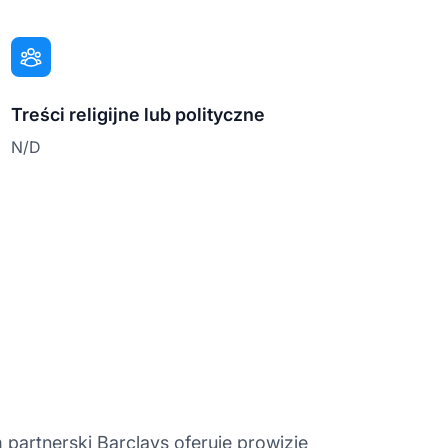
Treści religijne lub polityczne
N/D
partnerski Barclays oferuje
prowizje