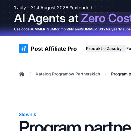
1 July – 31st August 2026 *extended
AI Agents at
Zero Cos
Use code
SUMMER-33M
for monthly and
SUMMER-33Y
for yearly subs
:site.title
Produkt
Zasoby
Fu
/
/
Katalog Programów Partnerskich
Program p
Home
Słownik
Program partne