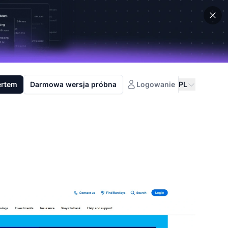
ertem
Darmowa wersja próbna
Logowanie
PL