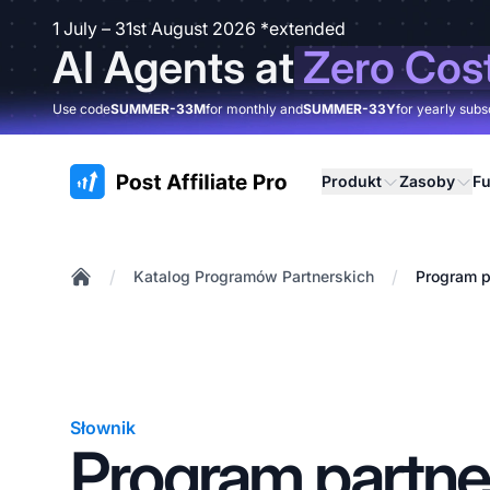
1 July – 31st August 2026 *extended
AI Agents at
Zero Cos
Use code
SUMMER-33M
for monthly and
SUMMER-33Y
for yearly subs
:site.title
Produkt
Zasoby
Fu
/
/
Katalog Programów Partnerskich
Program p
Home
Słownik
Program partne