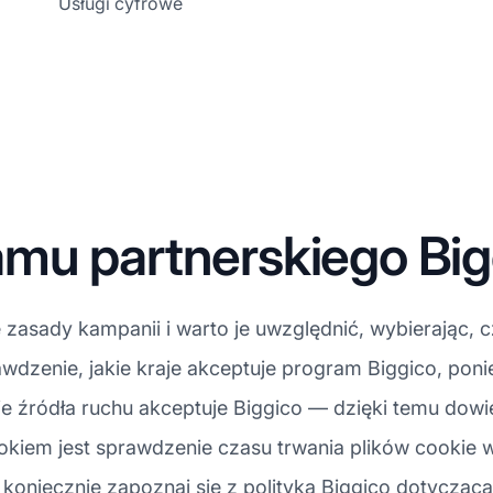
Usługi cyfrowe
mu partnerskiego Big
zasady kampanii i warto je uwzględnić, wybierając, 
dzenie, jakie kraje akceptuje program Biggico, poni
ie źródła ruchu akceptuje Biggico — dzięki temu dowi
iem jest sprawdzenie czasu trwania plików cookie w B
 koniecznie zapoznaj się z polityką Biggico dotyczącą t