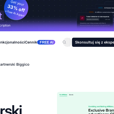
Get your
33% off
+ free AI Agent
t
cription
nkcjonalności
Cennik
Skonsultuj się z eksp
FREE AI
artnerski Biggico
rski