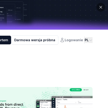
ertem
Darmowa wersja próbna
Logowanie
PL