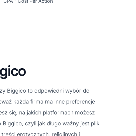
CPA - Cost Per Action
gico
czy Biggico to odpowiedni wybór do
eważ każda firma ma inne preferencje
esz się, na jakich platformach możesz
iggico, czyli jak długo ważny jest plik
reści erotycznych, religijnych i