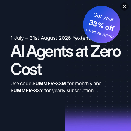
Get your
33% off
+ free AI Agent
1 July – 31st August 2026 *extended
AI Agents at Zero
Cost
Use code
SUMMER-33M
for monthly and
SUMMER-33Y
for yearly subscription