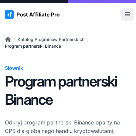
:site.title
Otw
/
/
Katalog Programów Partnerskich
Home
Program partnerski Binance
Słownik
Program partnerski
Binance
Odkryj
program partnerski
Binance oparty na
CPS dla globalnego handlu kryptowalutami,