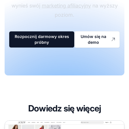
wynieś swój
marketing afiliacyjny
na wyższy
poziom.
Rozpocznij darmowy okres
Umów się na
próbny
demo
Dowiedz się więcej
Program partnerski J.Crew