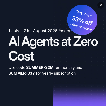
Get your
33% off
+ free AI Agent
1 July – 31st August 2026 *extended
AI Agents at Zero
Cost
Use code
SUMMER-33M
for monthly and
SUMMER-33Y
for yearly subscription