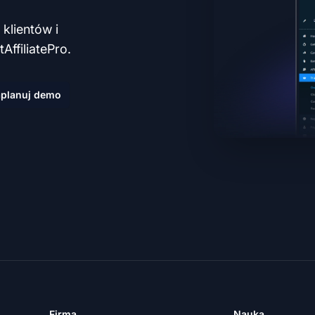
klientów i
AffiliatePro.
planuj demo
Firma
Nauka