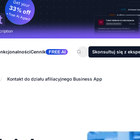
Get your
33% off
+ free AI Agent
t
cription
nkcjonalności
Cennik
Skonsultuj się z eksp
FREE AI
/
Kontakt do działu afiliacyjnego Business App