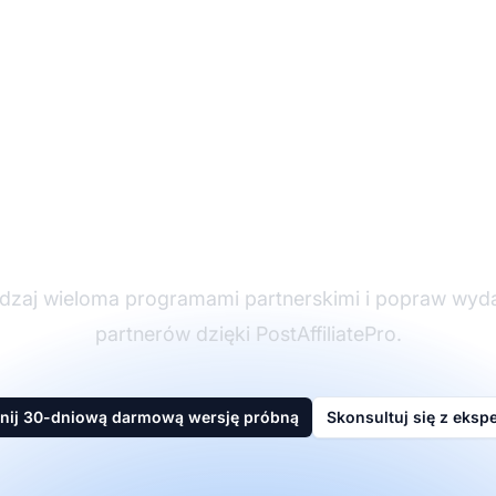
ider w oprogramowan
partnerskim
dzaj wieloma programami partnerskimi i popraw wyd
partnerów dzięki PostAffiliatePro.
nij 30-dniową darmową wersję próbną
Skonsultuj się z eksp