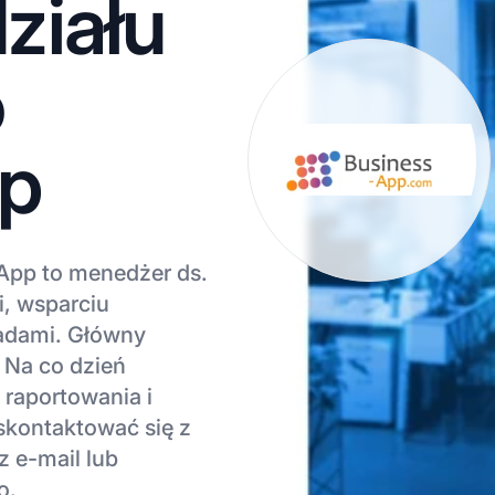
ziału
o
pp
 App to menedżer ds.
i, wsparciu
adami. Główny
. Na co dzień
 raportowania i
 skontaktować się z
z e-mail lub
o.