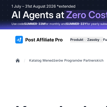
1 July – 31st August 2026 *extended
AI Agents at
Zero Cos
Use code
SUMMER-33M
for monthly and
SUMMER-33Y
for yearly subs
:site.title
Produkt
Zasoby
Fu
/
Katalog Menedżerów Programów Partnerskich
Home