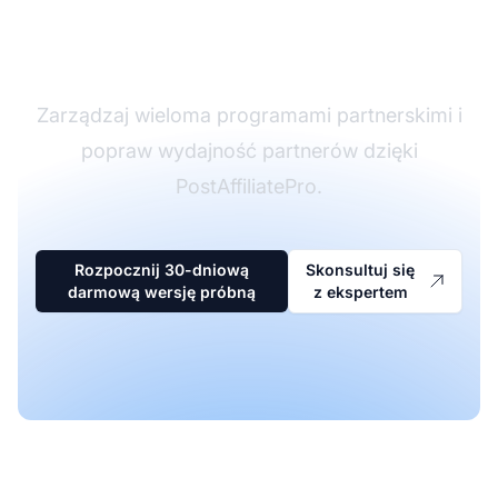
oprogramowaniu
partnerskim
Zarządzaj wieloma programami partnerskimi i
popraw wydajność partnerów dzięki
PostAffiliatePro.
Rozpocznij 30-dniową
Skonsultuj się
darmową wersję próbną
z ekspertem