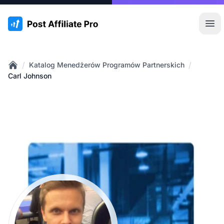
:site.title
Otw
/
/
Katalog Menedżerów Programów Partnerskich
Home
Carl Johnson