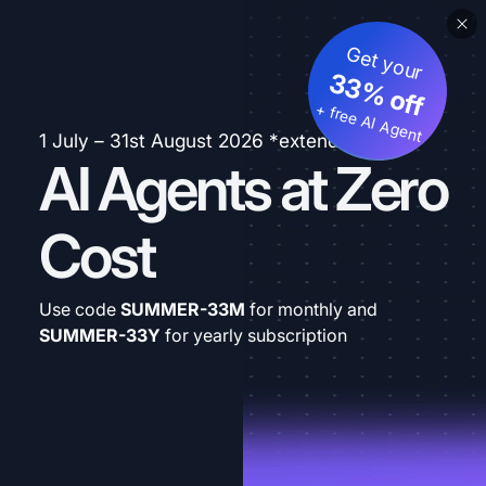
Get your
33% off
+ free AI Agent
1 July – 31st August 2026 *extended
AI Agents at Zero
Cost
Use code
SUMMER-33M
for monthly and
SUMMER-33Y
for yearly subscription