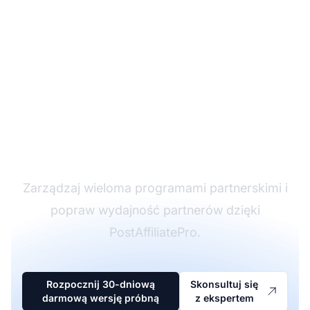
Lider w
oprogramowaniu
partnerskim
Zarządzaj wieloma programami partnerskimi i
popraw wydajność partnerów dzięki
PostAffiliatePro.
Rozpocznij 30-dniową
Skonsultuj się
darmową wersję próbną
z ekspertem