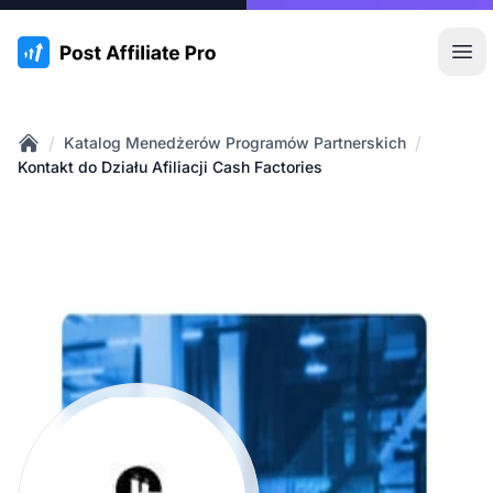
:site.title
Otw
/
/
Katalog Menedżerów Programów Partnerskich
Home
Kontakt do Działu Afiliacji Cash Factories