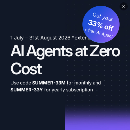
Get your
33% off
+ free AI Agent
1 July – 31st August 2026 *extended
AI Agents at Zero
Cost
Use code
SUMMER-33M
for monthly and
SUMMER-33Y
for yearly subscription