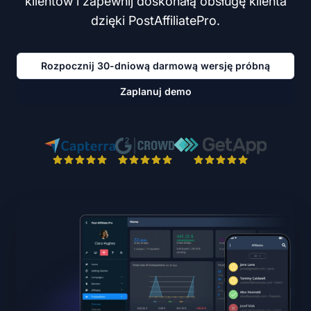
klientów i zapewnij doskonałą obsługę klienta
dzięki PostAffiliatePro.
Rozpocznij 30-dniową darmową wersję próbną
Zaplanuj demo