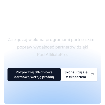
Lider w
oprogramowaniu
partnerskim
Zarządzaj wieloma programami partnerskimi i
popraw wydajność partnerów dzięki
PostAffiliatePro.
Rozpocznij 30-dniową
Skonsultuj się
darmową wersję próbną
z ekspertem