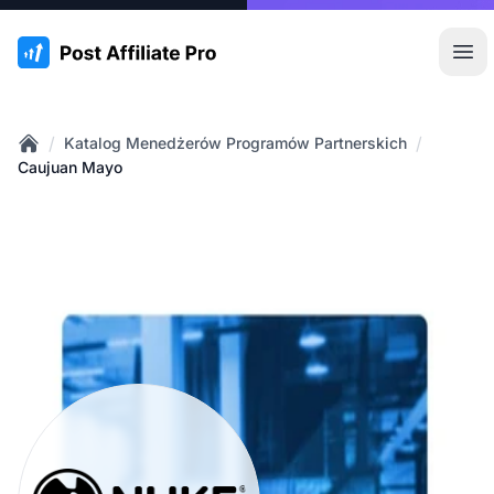
:site.title
Otw
/
/
Katalog Menedżerów Programów Partnerskich
Home
Caujuan Mayo