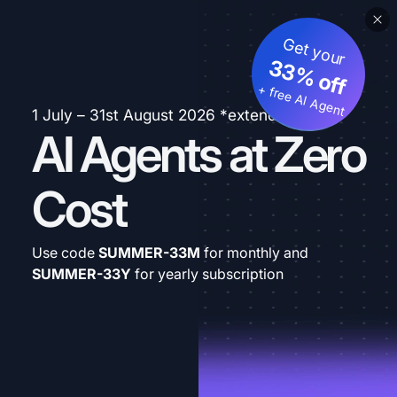
Get your
33% off
+ free AI Agent
1 July – 31st August 2026 *extended
AI Agents at Zero
Cost
Use code
SUMMER-33M
for monthly and
SUMMER-33Y
for yearly subscription