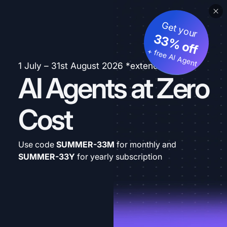
Get your
33% off
+ free AI Agent
1 July – 31st August 2026 *extended
AI Agents at Zero
Cost
Use code
SUMMER-33M
for monthly and
SUMMER-33Y
for yearly subscription