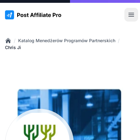
:site.title
Otw
/
/
Katalog Menedżerów Programów Partnerskich
Home
Chris Ji