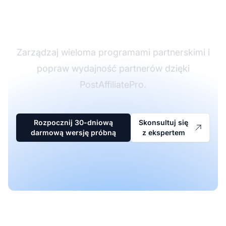
oprogramowaniu
partnerskim
Zarządzaj wieloma programami partnerskimi i
popraw wydajność partnerów dzięki
PostAffiliatePro.
Rozpocznij 30-dniową
Skonsultuj się
darmową wersję próbną
z ekspertem