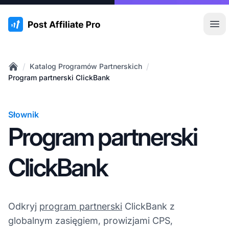
:site.title
Otw
/
/
Katalog Programów Partnerskich
Home
Program partnerski ClickBank
Słownik
Program partnerski
ClickBank
Odkryj
program partnerski
ClickBank z
globalnym zasięgiem, prowizjami CPS,