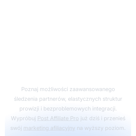
Rozwijaj swój program
partnerski z Post
Affiliate Pro
Poznaj możliwości zaawansowanego
śledzenia partnerów, elastycznych struktur
prowizji i bezproblemowych integracji.
Wypróbuj
Post Affiliate Pro
już dziś i przenieś
swój
marketing afiliacyjny
na wyższy poziom.