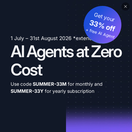
Get your
33% off
+ free AI Agent
1 July – 31st August 2026 *extended
AI Agents at Zero
Cost
Use code
SUMMER-33M
for monthly and
SUMMER-33Y
for yearly subscription