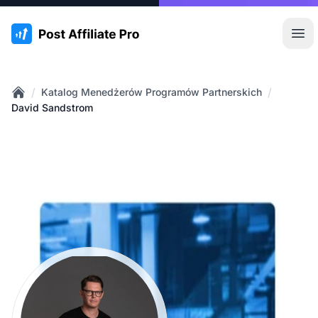
:site.title
Otw
/
/
Katalog Menedżerów Programów Partnerskich
Home
David Sandstrom