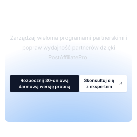
oprogramowaniu
partnerskim
Zarządzaj wieloma programami partnerskimi i
popraw wydajność partnerów dzięki
PostAffiliatePro.
Rozpocznij 30-dniową
Skonsultuj się
darmową wersję próbną
z ekspertem