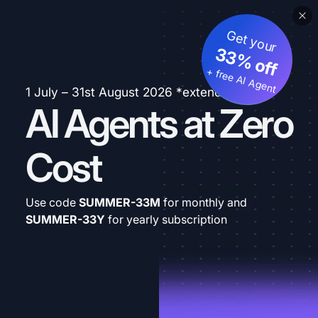
Get your
33% off
+ free AI Agent
1 July – 31st August 2026 *extended
AI Agents at Zero
Cost
Use code
SUMMER-33M
for monthly and
SUMMER-33Y
for yearly subscription