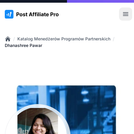
:site.title
Otw
/
/
Katalog Menedżerów Programów Partnerskich
Home
Dhanashree Pawar