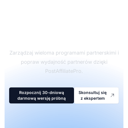
Lider w
oprogramowaniu
partnerskim
Zarządzaj wieloma programami partnerskimi i
popraw wydajność partnerów dzięki
PostAffiliatePro.
Rozpocznij 30-dniową
Skonsultuj się
darmową wersję próbną
z ekspertem