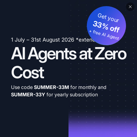
Get your
33% off
+ free AI Agent
1 July – 31st August 2026 *extended
AI Agents at Zero
Cost
Use code
SUMMER-33M
for monthly and
SUMMER-33Y
for yearly subscription