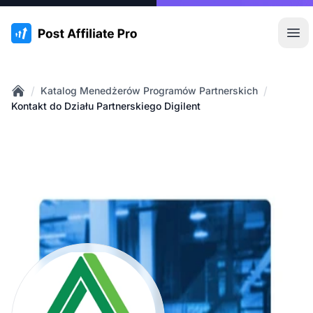
:site.title
Otw
/
/
Katalog Menedżerów Programów Partnerskich
Home
Kontakt do Działu Partnerskiego Digilent