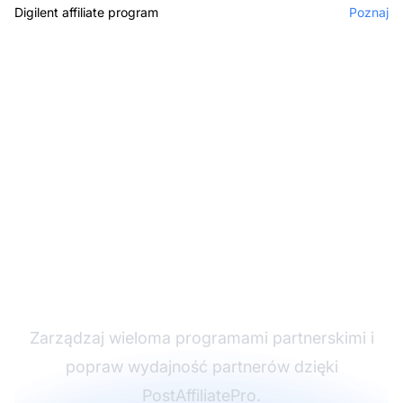
Digilent affiliate program
Poznaj
Lider w
oprogramowaniu
partnerskim
Zarządzaj wieloma programami partnerskimi i
popraw wydajność partnerów dzięki
PostAffiliatePro.