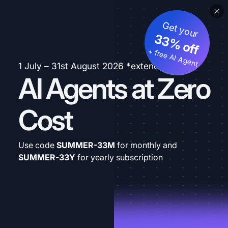
Get your
33% off
+ free AI Agent
1 July – 31st August 2026 *extended
AI Agents at Zero
Cost
Use code
SUMMER-33M
for monthly and
SUMMER-33Y
for yearly subscription