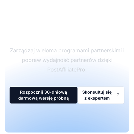
Lider w
oprogramowaniu
partnerskim
Zarządzaj wieloma programami partnerskimi i
popraw wydajność partnerów dzięki
PostAffiliatePro.
Rozpocznij 30-dniową
Skonsultuj się
darmową wersję próbną
z ekspertem