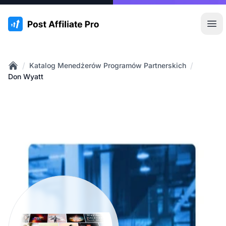
:site.title
Otw
/
/
Katalog Menedżerów Programów Partnerskich
Home
Don Wyatt