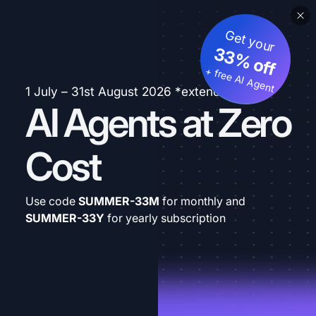
Get your
33% off
+ free AI Agent
1 July – 31st August 2026 *extended
AI Agents at Zero
Cost
Use code
SUMMER-33M
for monthly and
SUMMER-33Y
for yearly subscription