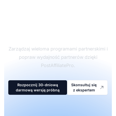
Lider w
oprogramowaniu
partnerskim
Zarządzaj wieloma programami partnerskimi i
popraw wydajność partnerów dzięki
PostAffiliatePro.
Rozpocznij 30-dniową
Skonsultuj się
darmową wersję próbną
z ekspertem