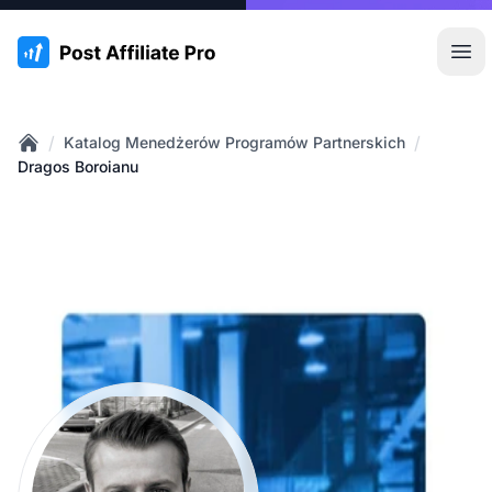
:site.title
Otw
/
/
Katalog Menedżerów Programów Partnerskich
Home
Dragos Boroianu