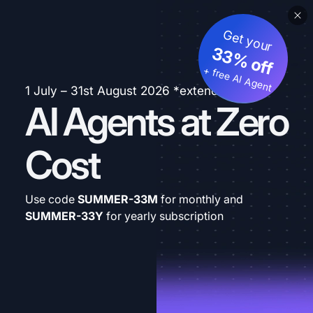
Get your
33% off
+ free AI Agent
1 July – 31st August 2026 *extended
AI Agents at Zero
Cost
Use code
SUMMER-33M
for monthly and
SUMMER-33Y
for yearly subscription