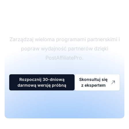
oprogramowaniu
partnerskim
Zarządzaj wieloma programami partnerskimi i
popraw wydajność partnerów dzięki
PostAffiliatePro.
Rozpocznij 30-dniową
Skonsultuj się
darmową wersję próbną
z ekspertem