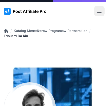
:site.title
Otw
/
/
Katalog Menedżerów Programów Partnerskich
Home
Edouard Da Rin