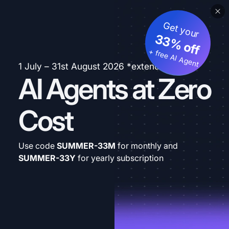
Get your
33% off
+ free AI Agent
1 July – 31st August 2026 *extended
AI Agents at Zero
Cost
Use code
SUMMER-33M
for monthly and
SUMMER-33Y
for yearly subscription