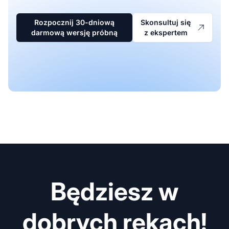
Rozpocznij 30-dniową
Skonsultuj się
darmową wersję próbną
z ekspertem
Będziesz w
dobrych rękach!