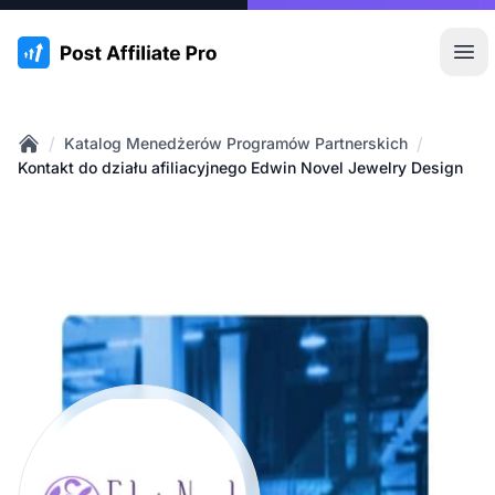
:site.title
Otw
/
/
Katalog Menedżerów Programów Partnerskich
Home
Kontakt do działu afiliacyjnego Edwin Novel Jewelry Design