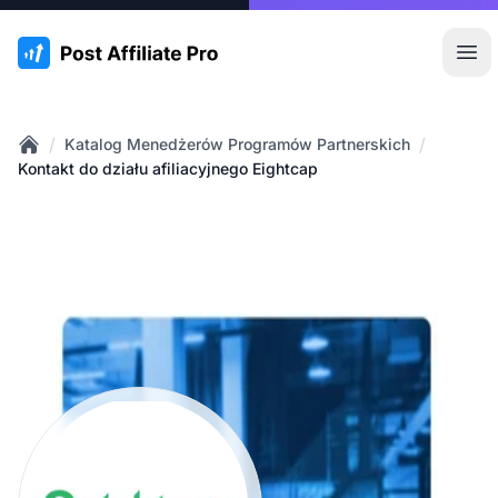
:site.title
Otw
/
/
Katalog Menedżerów Programów Partnerskich
Home
Kontakt do działu afiliacyjnego Eightcap