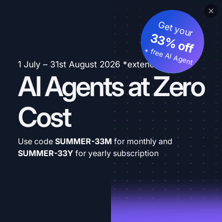
Get your
33% off
+ free AI Agent
1 July – 31st August 2026 *extended
AI Agents at Zero
Cost
Use code
SUMMER-33M
for monthly and
SUMMER-33Y
for yearly subscription