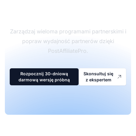
oprogramowaniu
partnerskim
Zarządzaj wieloma programami partnerskimi i
popraw wydajność partnerów dzięki
PostAffiliatePro.
Rozpocznij 30-dniową
Skonsultuj się
darmową wersję próbną
z ekspertem