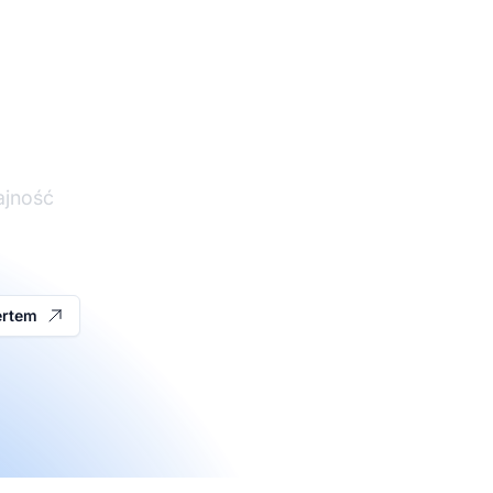
iu
ajność
ertem