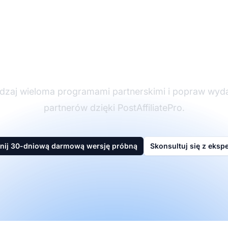
ider w oprogramowan
partnerskim
dzaj wieloma programami partnerskimi i popraw wyd
partnerów dzięki PostAffiliatePro.
nij 30-dniową darmową wersję próbną
Skonsultuj się z eksp