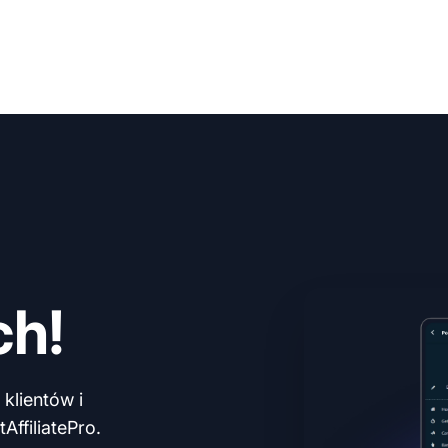
ch!
klientów i
AffiliatePro.