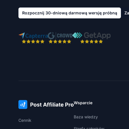
Rozpocznij 30-dniową darmową wersję próbną
Za
Wsparcie
Baza wiedzy
Cennik
Strefa członków