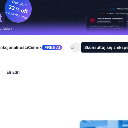
Get your
33% off
+ free AI Agent
t
cription
nkcjonalności
Cennik
Skonsultuj się z eksp
FREE AI
/
Eli Edri