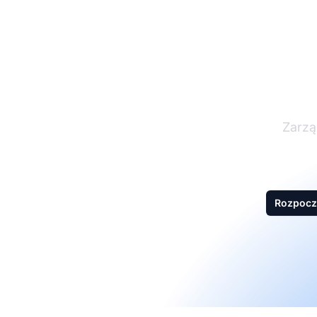
L
Zarzą
Rozpocz