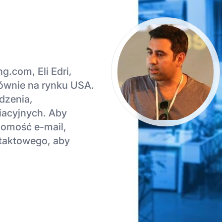
g.com, Eli Edri,
głównie na rynku USA.
edzenia,
liacyjnych. Aby
domość e-mail,
ntaktowego, aby