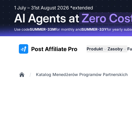
1 July – 31st August 2026 *extended
AI Agents at
Zero Cos
Use code
SUMMER-33M
for monthly and
SUMMER-33Y
for yearly subs
:site.title
Produkt
Zasoby
Fu
/
Katalog Menedżerów Programów Partnerskich
Home