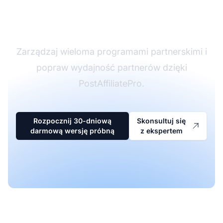
oprogramowaniu
partnerskim
Zarządzaj wieloma programami partnerskimi i
popraw wydajność partnerów dzięki
PostAffiliatePro.
Rozpocznij 30-dniową
Skonsultuj się
darmową wersję próbną
z ekspertem