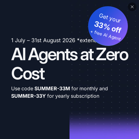
Get your
33% off
+ free AI Agent
1 July – 31st August 2026 *extended
AI Agents at Zero
Cost
Use code
SUMMER-33M
for monthly and
SUMMER-33Y
for yearly subscription