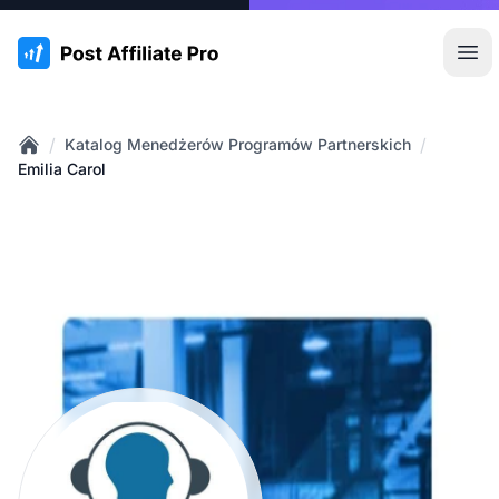
:site.title
Otw
/
/
Katalog Menedżerów Programów Partnerskich
Home
Emilia Carol