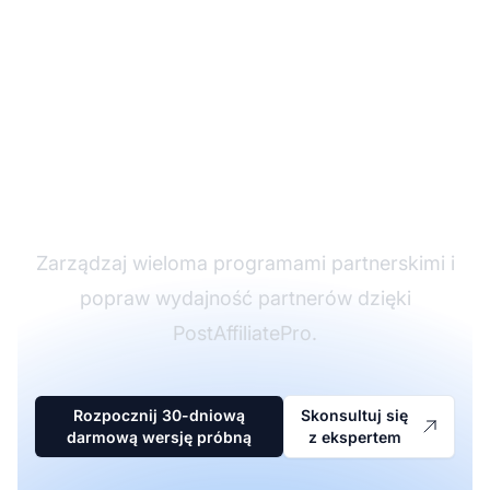
Lider w
oprogramowaniu
partnerskim
Zarządzaj wieloma programami partnerskimi i
popraw wydajność partnerów dzięki
PostAffiliatePro.
Rozpocznij 30-dniową
Skonsultuj się
darmową wersję próbną
z ekspertem