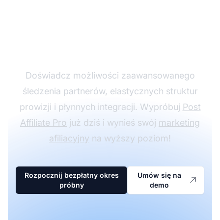
Rozwijaj swój program
partnerski z Post
Affiliate Pro
Doświadcz możliwości zaawansowanego
śledzenia partnerów, elastycznych struktur
prowizji i płynnych integracji. Wypróbuj
Post
Affiliate Pro
już dziś i wynieś swój
marketing
afiliacyjny
na wyższy poziom!
Rozpocznij bezpłatny okres
Umów się na
próbny
demo