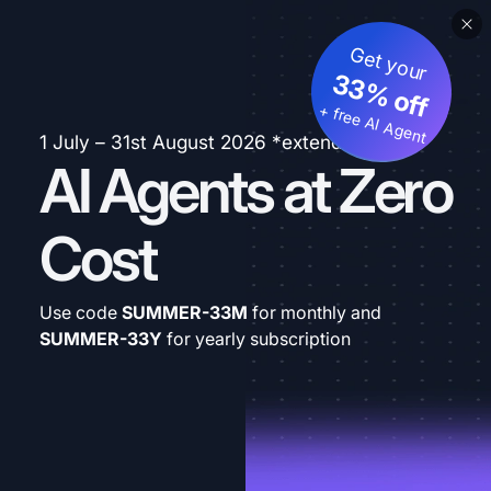
Get your
33% off
+ free AI Agent
1 July – 31st August 2026 *extended
AI Agents at Zero
Cost
Use code
SUMMER-33M
for monthly and
SUMMER-33Y
for yearly subscription