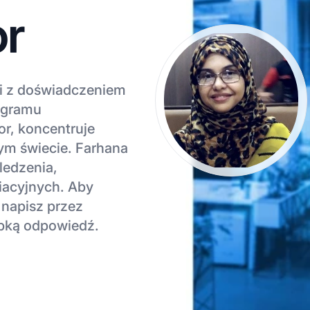
or
ji z doświadczeniem
ogramu
r, koncentruje
łym świecie. Farhana
ledzenia,
liacyjnych. Aby
 napisz przez
ybką odpowiedź.