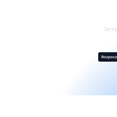
Zarzą
Rozpocz