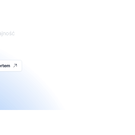
ajność
ertem