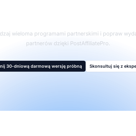
partnerskim
dzaj wieloma programami partnerskimi i popraw wyd
partnerów dzięki PostAffiliatePro.
nij 30-dniową darmową wersję próbną
Skonsultuj się z eksp