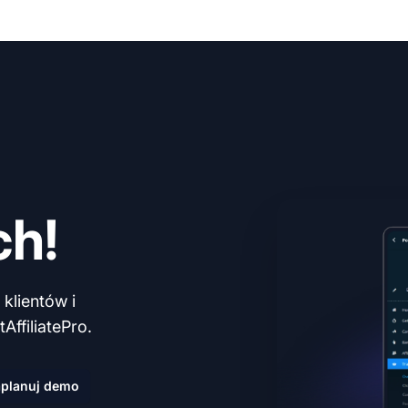
ch!
klientów i
AffiliatePro.
planuj demo