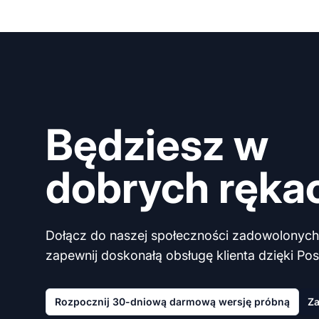
Będziesz w
dobrych ręka
Dołącz do naszej społeczności zadowolonych 
zapewnij doskonałą obsługę klienta dzięki Post
Rozpocznij 30-dniową darmową wersję próbną
Za