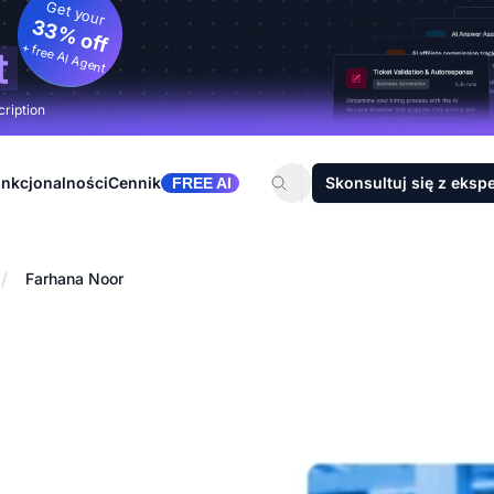
Get your
33% off
+ free AI Agent
t
cription
nkcjonalności
Cennik
Skonsultuj się z eksp
FREE AI
/
Farhana Noor