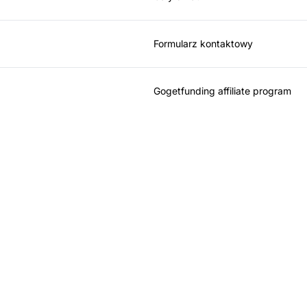
Formularz kontaktowy
Gogetfunding affiliate program
ider w oprogramowan