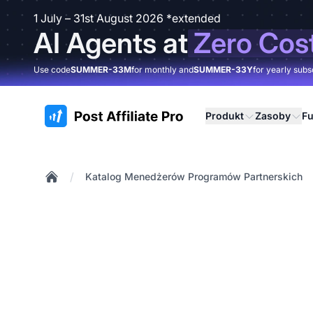
1 July – 31st August 2026 *extended
AI Agents at
Zero Cos
Use code
SUMMER-33M
for monthly and
SUMMER-33Y
for yearly subs
:site.title
Produkt
Zasoby
Fu
/
Katalog Menedżerów Programów Partnerskich
Home