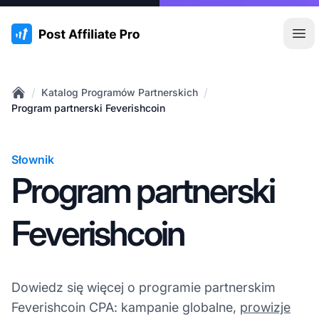
:site.title
Otw
/
/
Katalog Programów Partnerskich
Home
Program partnerski Feverishcoin
Słownik
Program partnerski
Feverishcoin
Dowiedz się więcej o programie partnerskim
Feverishcoin CPA: kampanie globalne,
prowizje