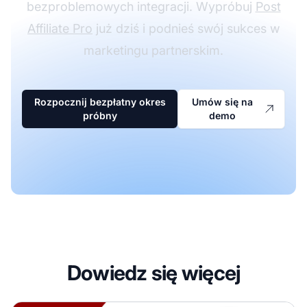
bezproblemowych integracji. Wypróbuj
Post
Affiliate Pro
już dziś i podnieś swój sukces w
marketingu partnerskim.
Rozpocznij bezpłatny okres
Umów się na
próbny
demo
Dowiedz się więcej