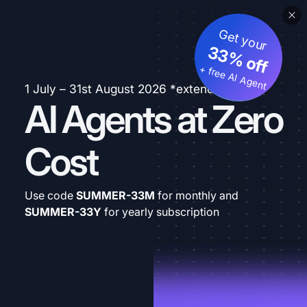
Get your
33% off
+ free AI Agent
1 July – 31st August 2026 *extended
AI Agents at Zero
Cost
Use code
SUMMER-33M
for monthly and
SUMMER-33Y
for yearly subscription