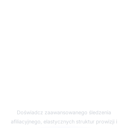
Rozwijaj swój program
partnerski z Post
Affiliate Pro
Doświadcz zaawansowanego śledzenia
afiliacyjnego, elastycznych struktur prowizji i