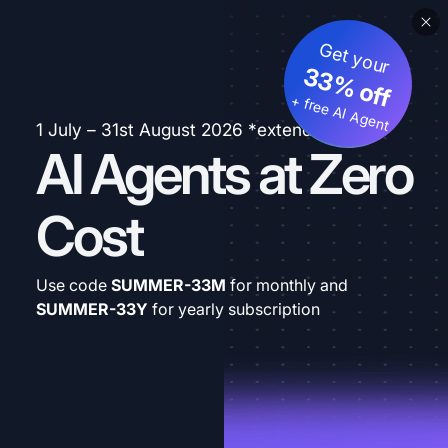
Get your
33% off
+ free AI Agent
1 July – 31st August 2026 *extended
AI Agents at Zero
Cost
Use code
SUMMER-33M
for monthly and
SUMMER-33Y
for yearly subscription