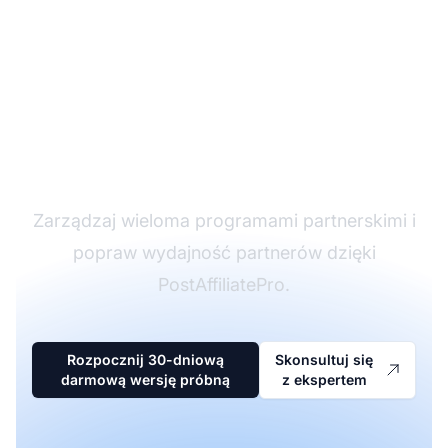
Lider w
oprogramowaniu
partnerskim
Zarządzaj wieloma programami partnerskimi i
popraw wydajność partnerów dzięki
PostAffiliatePro.
Rozpocznij 30-dniową
Skonsultuj się
darmową wersję próbną
z ekspertem