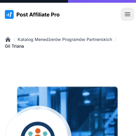
:site.title
Otw
/
/
Katalog Menedżerów Programów Partnerskich
Home
Gil Triana