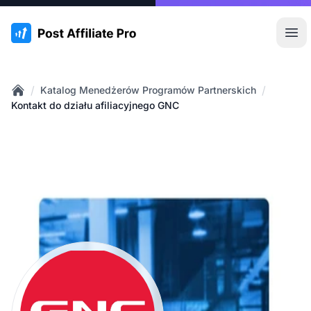
:site.title
Otw
/
/
Katalog Menedżerów Programów Partnerskich
Home
Kontakt do działu afiliacyjnego GNC