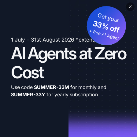
Get your
33% off
+ free AI Agent
1 July – 31st August 2026 *extended
AI Agents at Zero
Cost
Use code
SUMMER-33M
for monthly and
SUMMER-33Y
for yearly subscription