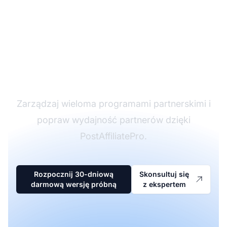
Lider w
oprogramowaniu
partnerskim
Zarządzaj wieloma programami partnerskimi i
popraw wydajność partnerów dzięki
PostAffiliatePro.
Rozpocznij 30-dniową
Skonsultuj się
darmową wersję próbną
z ekspertem