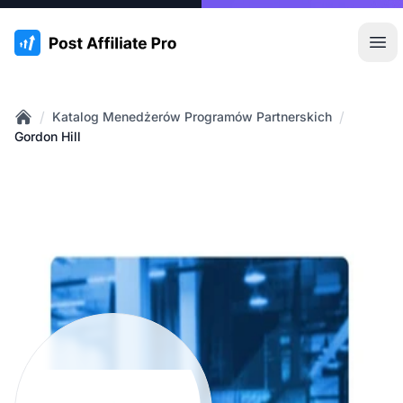
:site.title
Otw
/
/
Katalog Menedżerów Programów Partnerskich
Home
Gordon Hill