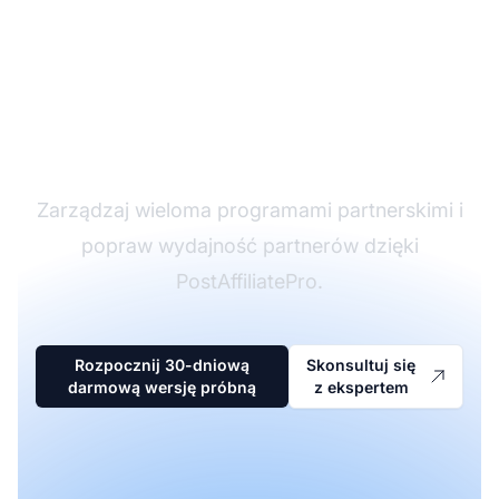
Lider w
oprogramowaniu
partnerskim
Zarządzaj wieloma programami partnerskimi i
popraw wydajność partnerów dzięki
PostAffiliatePro.
Rozpocznij 30-dniową
Skonsultuj się
darmową wersję próbną
z ekspertem