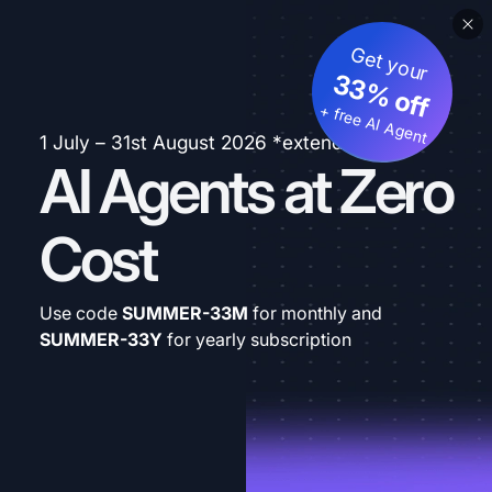
Get your
33% off
+ free AI Agent
1 July – 31st August 2026 *extended
AI Agents at Zero
Cost
Use code
SUMMER-33M
for monthly and
SUMMER-33Y
for yearly subscription