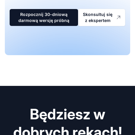
Rozpocznij 30-dniową
Skonsultuj się
darmową wersję próbną
z ekspertem
Będziesz w
dobrych rękach!