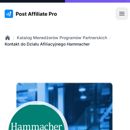
:site.title
Otw
/
/
Katalog Menedżerów Programów Partnerskich
Home
Kontakt do Działu Afiliacyjnego Hammacher