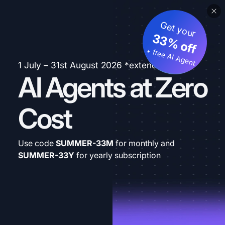
Get your
33% off
+ free AI Agent
1 July – 31st August 2026 *extended
AI Agents at Zero
Cost
Use code
SUMMER-33M
for monthly and
SUMMER-33Y
for yearly subscription