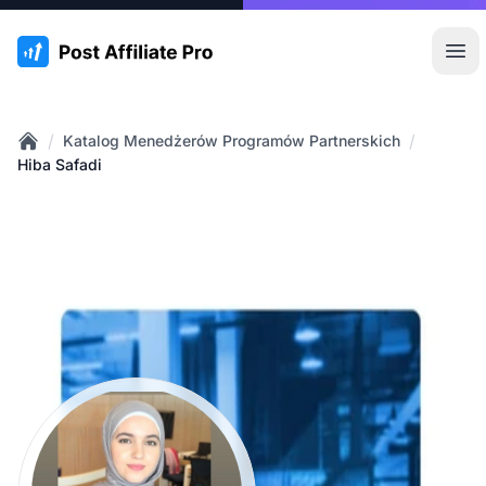
:site.title
Otw
/
/
Katalog Menedżerów Programów Partnerskich
Home
Hiba Safadi