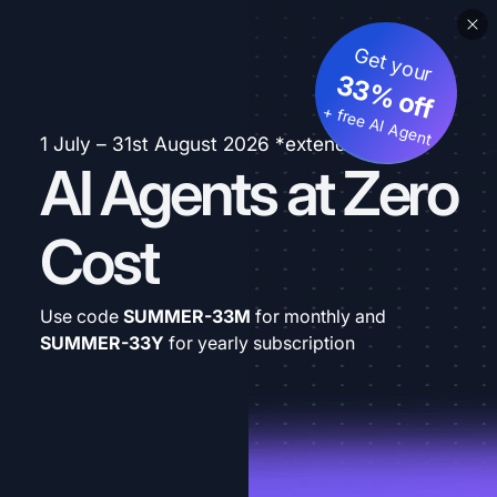
Get your
33% off
+ free AI Agent
1 July – 31st August 2026 *extended
AI Agents at Zero
Cost
Use code
SUMMER-33M
for monthly and
SUMMER-33Y
for yearly subscription