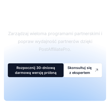
oprogramowaniu
partnerskim
Zarządzaj wieloma programami partnerskimi i
popraw wydajność partnerów dzięki
PostAffiliatePro.
Rozpocznij 30-dniową
Skonsultuj się
darmową wersję próbną
z ekspertem