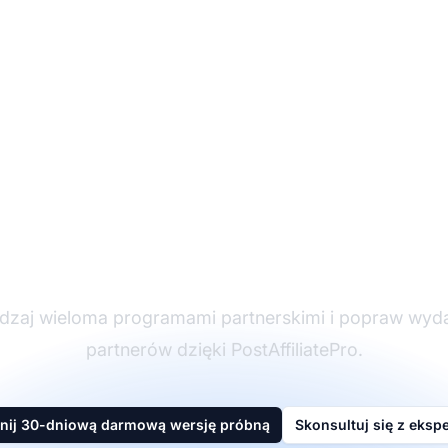
ider w oprogramowan
partnerskim
dzaj wieloma programami partnerskimi i popraw wyd
partnerów dzięki PostAffiliatePro.
nij 30-dniową darmową wersję próbną
Skonsultuj się z eksp