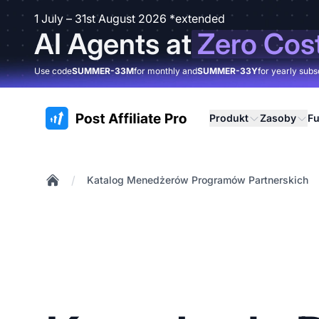
1 July – 31st August 2026 *extended
AI Agents at
Zero Cos
Use code
SUMMER-33M
for monthly and
SUMMER-33Y
for yearly subs
:site.title
Produkt
Zasoby
Fu
/
Katalog Menedżerów Programów Partnerskich
Home