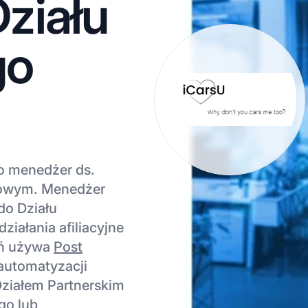
ziału
go
to menedżer ds.
rtowym. Menedżer
do Działu
ziałania afiliacyjne
eń używa
Post
 automatyzacji
 Działem Partnerskim
go lub