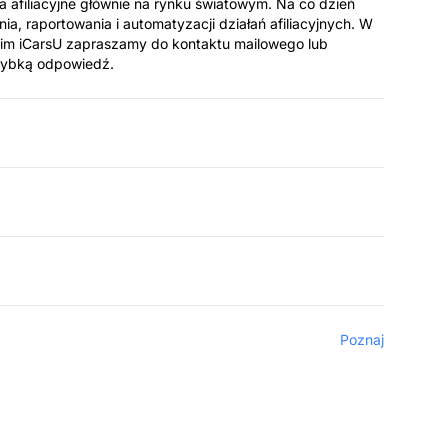
ia afiliacyjne głównie na rynku światowym. Na co dzień
nia, raportowania i automatyzacji działań afiliacyjnych. W
kim iCarsU zapraszamy do kontaktu mailowego lub
zybką odpowiedź.
Poznaj