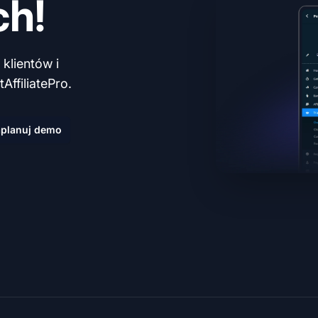
ch!
klientów i
AffiliatePro.
planuj demo