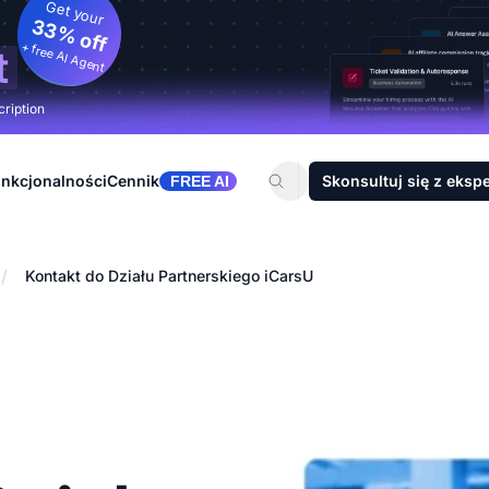
Get your
33% off
+ free AI Agent
t
cription
nkcjonalności
Cennik
Skonsultuj się z eksp
FREE AI
/
Kontakt do Działu Partnerskiego iCarsU