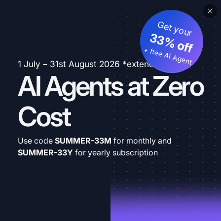
Get your
33% off
+ free AI Agent
1 July – 31st August 2026 *extended
AI Agents at Zero
Cost
Use code
SUMMER-33M
for monthly and
SUMMER-33Y
for yearly subscription