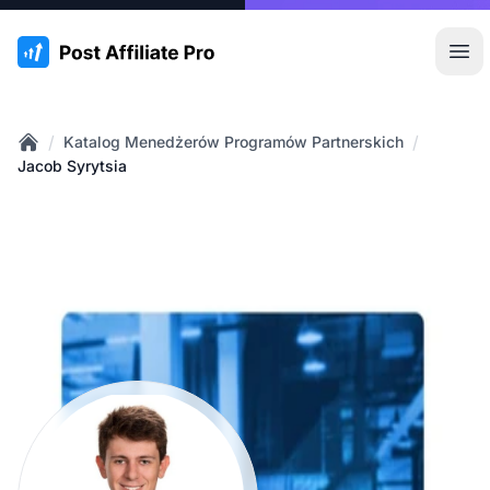
:site.title
Otw
/
/
Katalog Menedżerów Programów Partnerskich
Home
Jacob Syrytsia