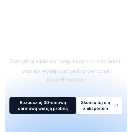
Lider w
oprogramowaniu
partnerskim
Zarządzaj wieloma programami partnerskimi i
popraw wydajność partnerów dzięki
PostAffiliatePro.
Rozpocznij 30-dniową
Skonsultuj się
darmową wersję próbną
z ekspertem