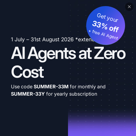
Get your
33% off
+ free AI Agent
1 July – 31st August 2026 *extended
AI Agents at Zero
Cost
Use code
SUMMER-33M
for monthly and
SUMMER-33Y
for yearly subscription