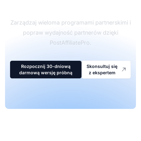
partnerskim
Zarządzaj wieloma programami partnerskimi i
popraw wydajność partnerów dzięki
PostAffiliatePro.
Rozpocznij 30-dniową
Skonsultuj się
darmową wersję próbną
z ekspertem