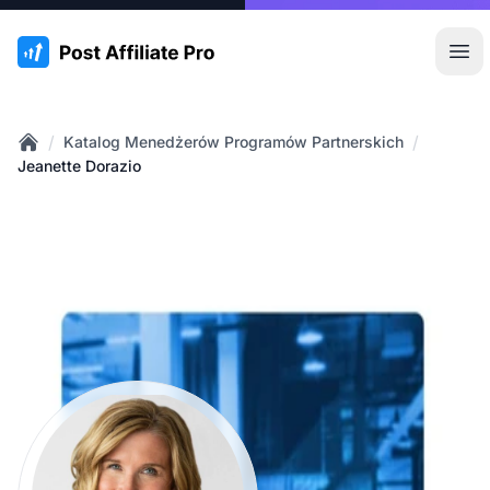
:site.title
Otw
/
/
Katalog Menedżerów Programów Partnerskich
Home
Jeanette Dorazio