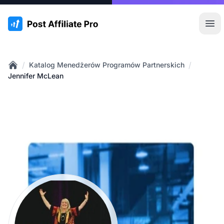
:site.title
Otw
/
/
Katalog Menedżerów Programów Partnerskich
Home
Jennifer McLean