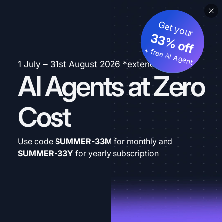
Get your
33% off
+ free AI Agent
1 July – 31st August 2026 *extended
AI Agents at Zero
Cost
Use code
SUMMER-33M
for monthly and
SUMMER-33Y
for yearly subscription