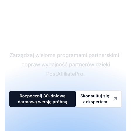
Lider w
oprogramowaniu
partnerskim
Zarządzaj wieloma programami partnerskimi i
popraw wydajność partnerów dzięki
PostAffiliatePro.
Rozpocznij 30-dniową
Skonsultuj się
darmową wersję próbną
z ekspertem