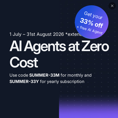
Get your
33% off
+ free AI Agent
1 July – 31st August 2026 *extended
AI Agents at Zero
Cost
Use code
SUMMER-33M
for monthly and
SUMMER-33Y
for yearly subscription