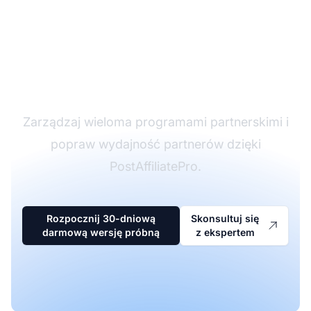
Lider w
oprogramowaniu
partnerskim
Zarządzaj wieloma programami partnerskimi i
popraw wydajność partnerów dzięki
PostAffiliatePro.
Rozpocznij 30-dniową
Skonsultuj się
darmową wersję próbną
z ekspertem