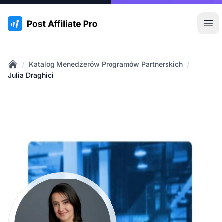
:site.title
Otw
/
/
Katalog Menedżerów Programów Partnerskich
Home
Julia Draghici