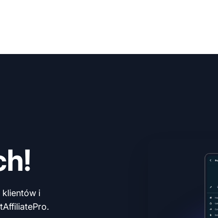
ch!
klientów i
AffiliatePro.