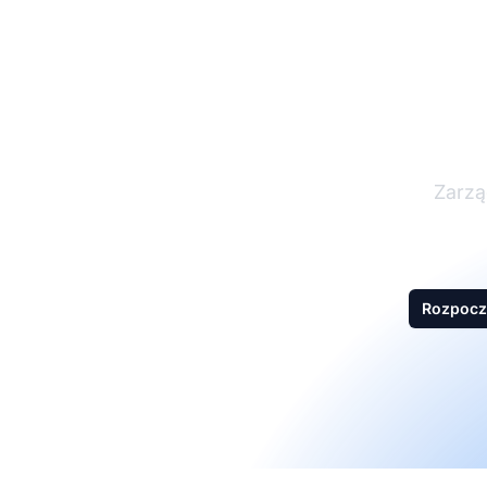
L
Zarzą
Rozpocz