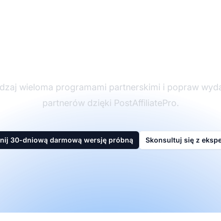
ider w oprogramowan
partnerskim
dzaj wieloma programami partnerskimi i popraw wyd
partnerów dzięki PostAffiliatePro.
nij 30-dniową darmową wersję próbną
Skonsultuj się z eksp