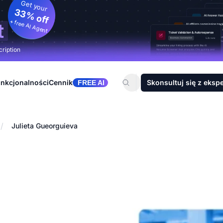
Get your
33% off
+ free AI Agent
t
cription
nkcjonalności
Cennik
Skonsultuj się z eksp
FREE AI
/
Julieta Gueorguieva