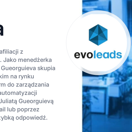
a
iliacji z
. Jako menedżerka
a Gueorguieva skupia
tkim na rynku
orm do zarządzania
 automatyzacji
 Juliatą Gueorguievą
il lub poprzez
zybką odpowiedź.