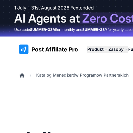
1 July – 31st August 2026 *extended
AI Agents at
Zero Cos
Use code
SUMMER-33M
for monthly and
SUMMER-33Y
for yearly subs
:site.title
Produkt
Zasoby
Fu
/
Katalog Menedżerów Programów Partnerskich
Home