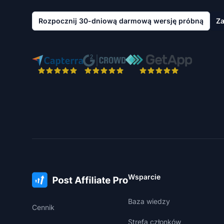
Rozpocznij 30-dniową darmową wersję próbną
Za
Wsparcie
Baza wiedzy
Cennik
Strefa członków