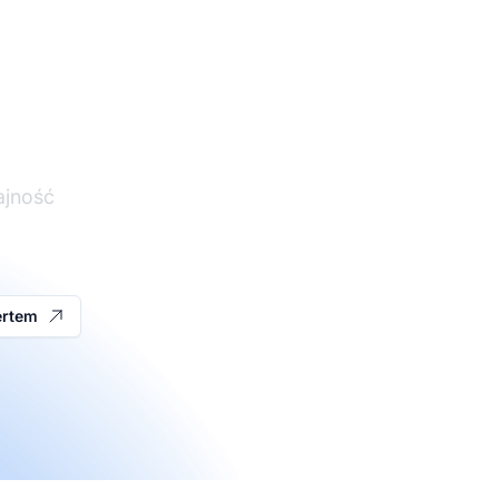
iu
ajność
ertem