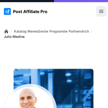
:site.title
Otw
/
/
Katalog Menedżerów Programów Partnerskich
Home
Julio Medina