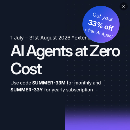
Get your
33% off
+ free AI Agent
1 July – 31st August 2026 *extended
AI Agents at Zero
Cost
Use code
SUMMER-33M
for monthly and
SUMMER-33Y
for yearly subscription