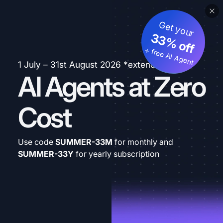
Get your
33% off
+ free AI Agent
1 July – 31st August 2026 *extended
AI Agents at Zero
Cost
Use code
SUMMER-33M
for monthly and
SUMMER-33Y
for yearly subscription