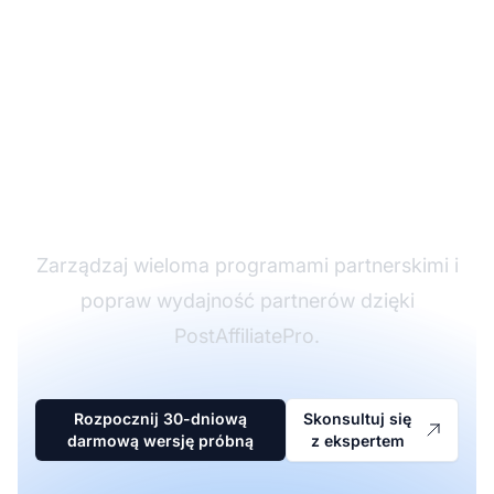
Lider w
oprogramowaniu
partnerskim
Zarządzaj wieloma programami partnerskimi i
popraw wydajność partnerów dzięki
PostAffiliatePro.
Rozpocznij 30-dniową
Skonsultuj się
darmową wersję próbną
z ekspertem