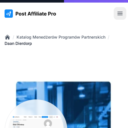
:site.title
Otw
/
/
Katalog Menedżerów Programów Partnerskich
Home
Daan Dierdorp