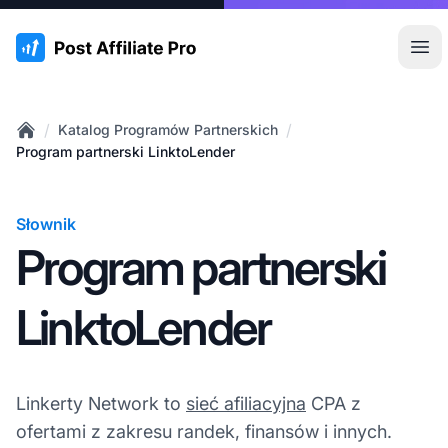
:site.title
Otw
/
/
Katalog Programów Partnerskich
Home
Program partnerski LinktoLender
Słownik
Program partnerski
LinktoLender
Linkerty Network to
sieć afiliacyjna
CPA z
ofertami z zakresu randek, finansów i innych.