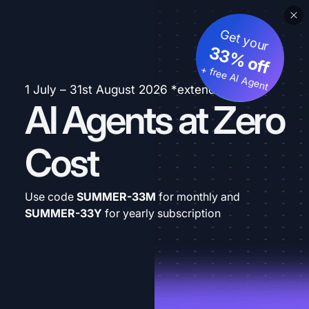
Get your
33% off
+ free AI Agent
1 July – 31st August 2026 *extended
AI Agents at Zero
Cost
Use code
SUMMER-33M
for monthly and
SUMMER-33Y
for yearly subscription