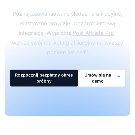
Poznaj zaawansowane śledzenie afiliacyjne,
elastyczne prowizje i bezproblemową
integrację. Wypróbuj
Post Affiliate Pro
i
wznieś swój
marketing afiliacyjny
na wyższy
poziom już dziś!
Rozpocznij bezpłatny okres
Umów się na
próbny
demo