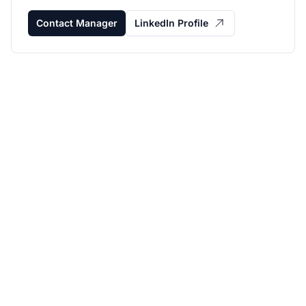
Contact Manager
LinkedIn Profile
Rozwijaj swój program
partnerski z Post
Affiliate Pro