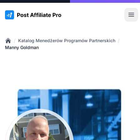
:site.title
Otw
/
/
Katalog Menedżerów Programów Partnerskich
Home
Manny Goldman