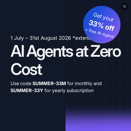
Get your
33% off
+ free AI Agent
1 July – 31st August 2026 *extended
AI Agents at Zero
Cost
Use code
SUMMER-33M
for monthly and
SUMMER-33Y
for yearly subscription