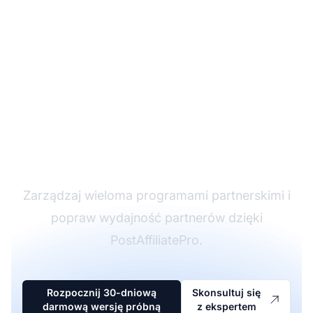
Lider w
oprogramowaniu
partnerskim
Zarządzaj wieloma programami partnerskimi i
popraw wydajność partnerów dzięki
PostAffiliatePro.
Rozpocznij 30-dniową
Skonsultuj się
darmową wersję próbną
z ekspertem