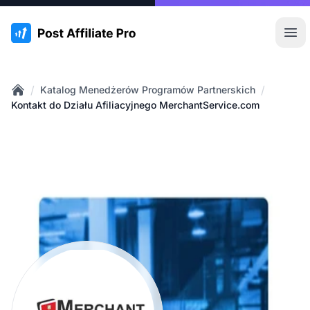
:site.title
Otw
/
/
Katalog Menedżerów Programów Partnerskich
Home
Kontakt do Działu Afiliacyjnego MerchantService.com