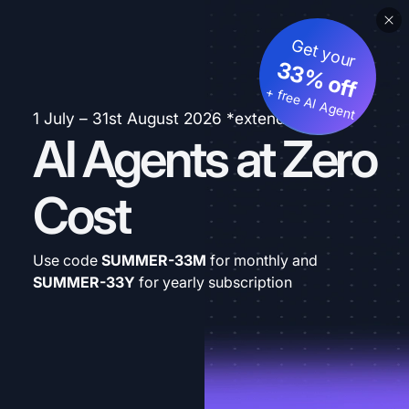
Get your
33% off
+ free AI Agent
1 July – 31st August 2026 *extended
AI Agents at Zero
Cost
Use code
SUMMER-33M
for monthly and
SUMMER-33Y
for yearly subscription