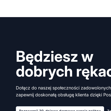
Będziesz w
dobrych ręka
Dołącz do naszej społeczności zadowolonych 
zapewnij doskonałą obsługę klienta dzięki Post
Rozpocznij 30-dniową darmową wersję próbną
Za