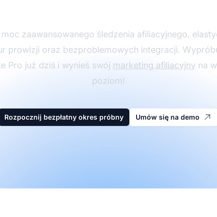
nerski z Post Affiliat
 moc zaawansowanego śledzenia afiliacyjnego, elast
ur prowizji oraz bezproblemowych integracji. Wyprób
ate Pro już dziś i wynieś swój
marketing afiliacyjny
na w
poziom!
Rozpocznij bezpłatny okres próbny
Umów się na demo