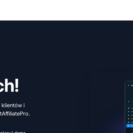
ch!
klientów i
AffiliatePro.
planuj demo