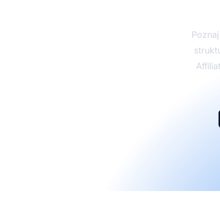
part
Poznaj
strukt
Affili