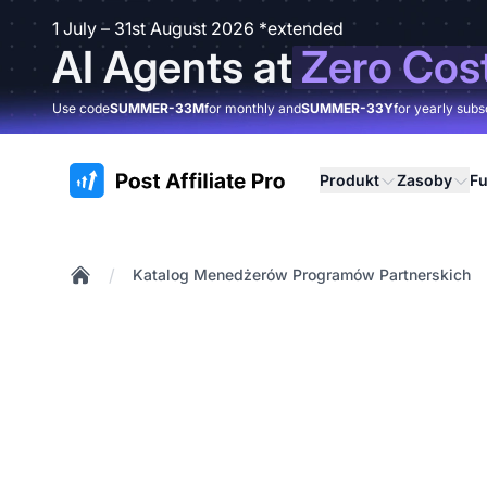
1 July – 31st August 2026 *extended
AI Agents at
Zero Cos
Use code
SUMMER-33M
for monthly and
SUMMER-33Y
for yearly subs
:site.title
Produkt
Zasoby
Fu
/
Katalog Menedżerów Programów Partnerskich
Home