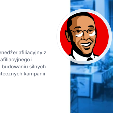
edżer afiliacyjny z
filiacyjnego i
a budowaniu silnych
kutecznych kampanii