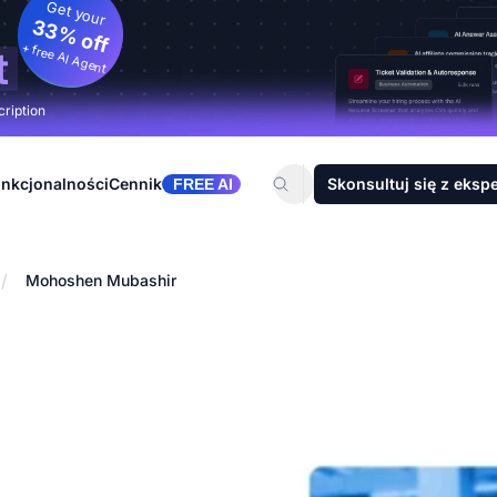
Get your
33% off
+ free AI Agent
t
cription
nkcjonalności
Cennik
Skonsultuj się z eksp
FREE AI
/
Mohoshen Mubashir