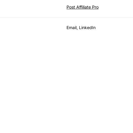
Post Affiliate Pro
Email, LinkedIn
Rozwijaj swój progra