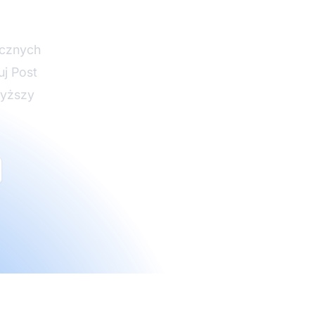
e Pro
ycznych
uj Post
yższy